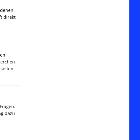
i denen
 direkt
ten
herchen
seiten
 Fragen.
ng dazu