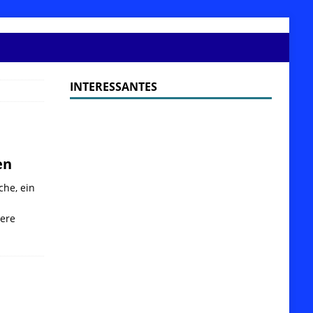
INTERESSANTES
en
che, ein
dere