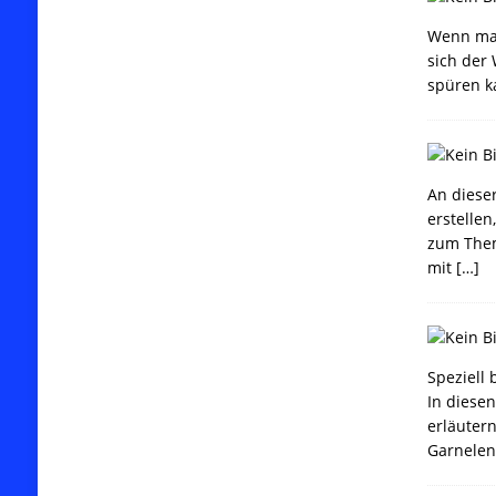
Wenn man
sich der
spüren k
An diese
erstelle
zum Them
mit
[…]
Speziell 
In diese
erläuter
Garnele