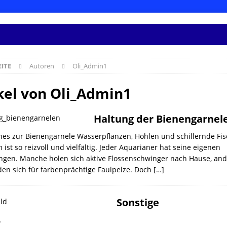
EITE
Autoren
Oli_Admin1
kel von
Oli_Admin1
Haltung der Bienengarnel
nes zur Bienengarnele Wasserpflanzen, Höhlen und schillernde Fis
ist so reizvoll und vielfältig. Jeder Aquarianer hat seine eigenen
ungen. Manche holen sich aktive Flossenschwinger nach Hause, an
den sich für farbenprächtige Faulpelze. Doch
[…]
Sonstige
…