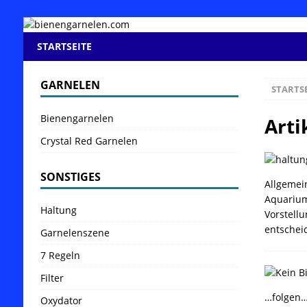
STARTSEITE
GARNELEN
STARTS
Bienengarnelen
Arti
Crystal Red Garnelen
SONSTIGES
Allgemei
Aquarium 
Haltung
Vorstell
entschei
Garnelenszene
7 Regeln
Filter
…folgen
Oxydator