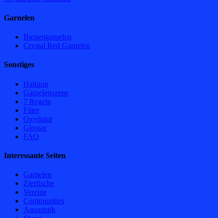
Garnelen
Bienengarnelen
Crystal Red Garnelen
Sonstiges
Haltung
Garnelenszene
7 Regeln
Filter
Oxydator
Glossar
FAQ
Interessante Seiten
Garnelen
Zierfische
Vereine
Communities
Aquaristik